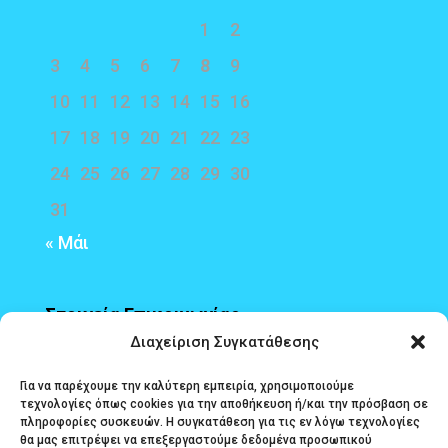
1
2
3
4
5
6
7
8
9
10
11
12
13
14
15
16
17
18
19
20
21
22
23
24
25
26
27
28
29
30
31
« Μάι
Στοιχεία Επικοινωνίας
Διαχείριση Συγκατάθεσης
Διεύθυνση
: Τερτσέτη και Πολυζωίδη 1,
Για να παρέχουμε την καλύτερη εμπειρία, χρησιμοποιούμε
τεχνολογίες όπως cookies για την αποθήκευση ή/και την πρόσβαση σε
Αγρίνιο, 30131
πληροφορίες συσκευών. Η συγκατάθεση για τις εν λόγω τεχνολογίες
θα μας επιτρέψει να επεξεργαστούμε δεδομένα προσωπικού
email Εφετείου
: gramefet@efeteio-