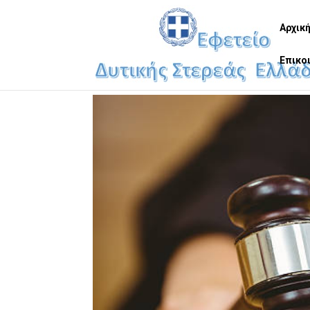
Αρχικ
Επικο