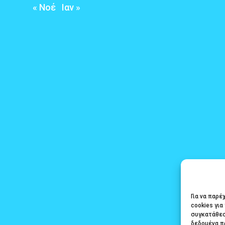
« Νοέ
Ιαν »
Για να παρ
cookies γι
συγκατάθεσ
δεδομένα π