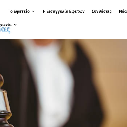
ή
Το Εφετείο
Η Εισαγγελία Εφετών
Συνθέσεις
Νέα
ινωνία