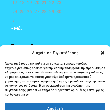
17
18
19
20
21
22
23
24
25
26
27
28
29
30
31
« Μάι
Στοιχεία Επικοινωνίας
Διαχείριση Συγκατάθεσης
Διεύθυνση
: Τερτσέτη και Πολυζωίδη 1,
Για να παρέχουμε την καλύτερη εμπειρία, χρησιμοποιούμε
τεχνολογίες όπως cookies για την αποθήκευση ή/και την πρόσβαση σε
Αγρίνιο, 30131
πληροφορίες συσκευών. Η συγκατάθεση για τις εν λόγω τεχνολογίες
θα μας επιτρέψει να επεξεργαστούμε δεδομένα προσωπικού
email Εφετείου
: gramefet@efeteio-
χαρακτήρα, όπως συμπεριφορά περιήγησης ή μοναδικά αναγνωριστικά
dytikisstereasellados.gov.gr
σε αυτόν τον ιστότοπο. Η μη συγκατάθεση ή η ανάκληση της
συγκατάθεσης, μπορεί να επηρεάσει αρνητικά ορισμένες λειτουργίες
και δυνατότητες.
email Εισαγγελίας Εφετών
:
grameisef@eisaggeliaefeton-
Αποδοχή