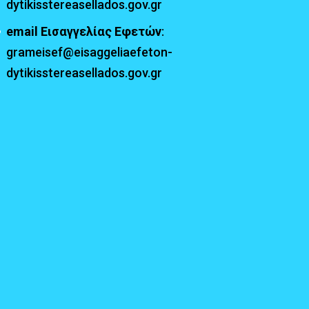
dytikisstereasellados.gov.gr
email Εισαγγελίας Εφετών
:
grameisef@eisaggeliaefeton-
dytikisstereasellados.gov.gr