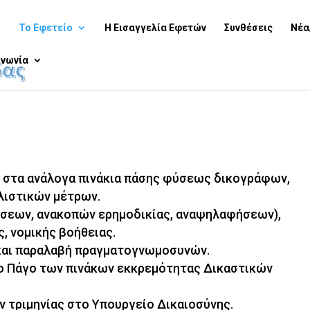
ή
Το Εφετείο
Η Εισαγγελία Εφετών
Συνθέσεις
Νέα
ινωνία
η στα ανάλογα πινάκια πάσης φύσεως δικογράφων,
λιστικών μέτρων.
έσεων, ανακοπών ερημοδικίας, αναψηλαφήσεων),
, νομικής βοήθειας.
αι παραλαβή πραγματογνωμοσυνών.
ιο Πάγο των πινάκων εκκρεμότητας Δικαστικών
 τριμηνίας στο Υπουργείο Δικαιοσύνης.