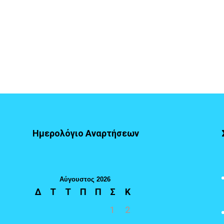
Ημερολόγιο Αναρτήσεων
Αύγουστος 2026
Δ
Τ
Τ
Π
Π
Σ
Κ
1
2