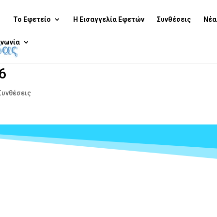
ή
Το Εφετείο
Η Εισαγγελία Εφετών
Συνθέσεις
Νέα
ινωνία
6
Συνθέσεις