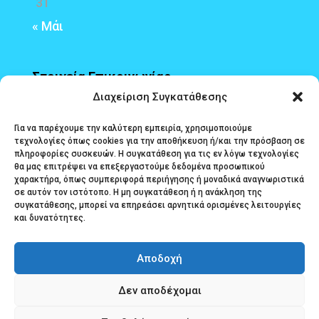
31
« Μάι
Στοιχεία Επικοινωνίας
Διαχείριση Συγκατάθεσης
Διεύθυνση
: Τερτσέτη και Πολυζωίδη 1,
Για να παρέχουμε την καλύτερη εμπειρία, χρησιμοποιούμε
τεχνολογίες όπως cookies για την αποθήκευση ή/και την πρόσβαση σε
Αγρίνιο, 30131
πληροφορίες συσκευών. Η συγκατάθεση για τις εν λόγω τεχνολογίες
θα μας επιτρέψει να επεξεργαστούμε δεδομένα προσωπικού
email Εφετείου
: gramefet@efeteio-
χαρακτήρα, όπως συμπεριφορά περιήγησης ή μοναδικά αναγνωριστικά
dytikisstereasellados.gov.gr
σε αυτόν τον ιστότοπο. Η μη συγκατάθεση ή η ανάκληση της
συγκατάθεσης, μπορεί να επηρεάσει αρνητικά ορισμένες λειτουργίες
και δυνατότητες.
email Εισαγγελίας Εφετών
:
grameisef@eisaggeliaefeton-
Αποδοχή
dytikisstereasellados.gov.gr
Δεν αποδέχομαι